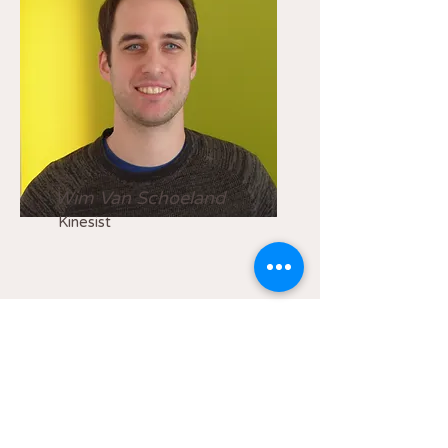
Wim Van Schoeland
Kinesist
03/4540249