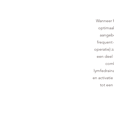
Wanneer h
optimaal
aangeb
frequent
operatie) z
een deel 
comb
lymfedrain
en activati
tot een