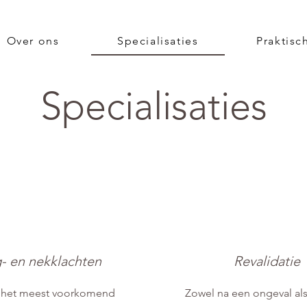
Over ons
Specialisaties
Praktisc
Specialisaties
- en ne
kklachten
R
evalidatie
t het meest voorkomend
Zowel na een ongeval al