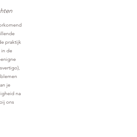
chten
voorkomend
illende
e praktijk
 in de
benigne
vertigo),
oblemen
an je
ligheid na
bij ons