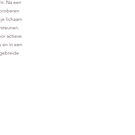
cht. Na een
 proberen
 je lichaam
rsteunen.
oor actieve
 en in een
tgebreide