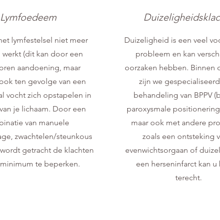
Lymfoedeem
Duizeligheidskla
et lymfestelsel niet meer
Duizeligheid is een veel 
 werkt (dit kan door een
probleem en kan versch
oren aandoening, maar
oorzaken hebben. Binnen d
 ook ten gevolge van een
zijn we gespecialiseerd
al vocht zich opstapelen in
behandeling van BPPV (
van je lichaam. Door een
paroxysmale positionerings
inatie van manuele
maar ook met andere pr
age, zwachtelen/steunkous
zoals een ontsteking v
e wordt getracht de klachten
evenwichtsorgaan of duize
 minimum te beperken.
een herseninfarct kan u 
terecht.