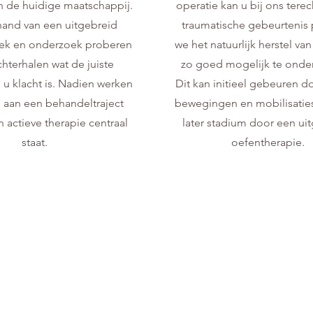
n de huidige maatschappij.
operatie kan u bij ons tere
hand van een uitgebreid
traumatische gebeurtenis
ek en onderzoek proberen
we het natuurlijk herstel van
chterhalen wat de juiste
zo goed mogelijk te onde
 u klacht is. Nadien werken
Dit kan initieel gebeuren d
aan een behandeltraject
bewegingen en mobilisaties
n actieve therapie centraal
later stadium door een ui
staat.
oefentherapie.