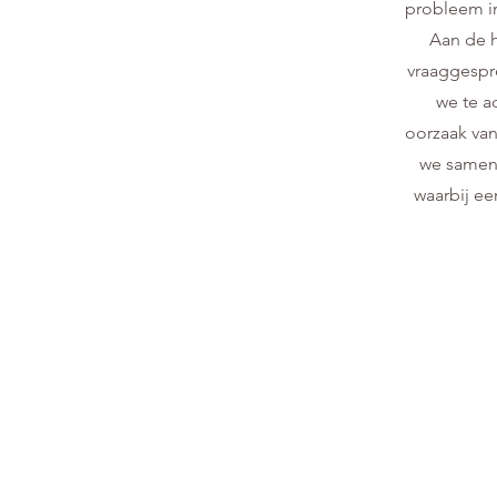
probleem i
Aan de 
vraaggespr
we te a
oorzaak van
we samen 
waarbij ee